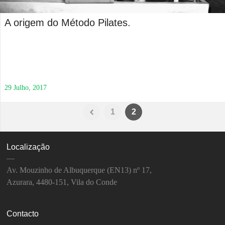
A origem do Método Pilates.
29 Julho, 2017
1
2
Localização
—
Av. Mouzinho de Albuquerque (EN13) nº 17,
Azurara, 4480-151, Vila do Conde
Contacto
—