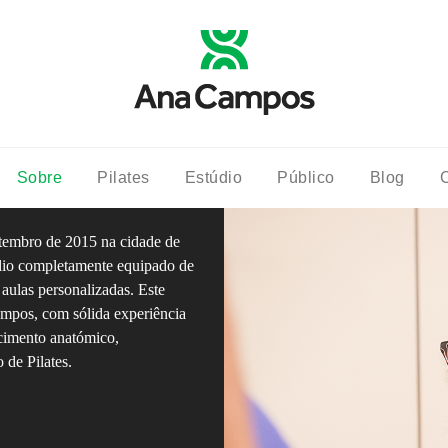
Sobre
Pilates
Estúdio
Público
Blog
C
tembro de 2015 na cidade de
údio completamente equipado de
aulas personalizadas. Este
ampos, com sólida experiência
hecimento anatómico,
de Pilates.