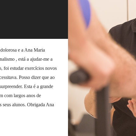
 dolorosa e a Ana Maria
Quando recebi a informação da
alismo , está a ajudar-me a
``corpixo`` aos saltitos, porq
, foi estudar exercícios novos
sentir os dedinhos mágicos. Ent
essitava. Posso dizer que ao
cuidado e método. Estava tud
surpreender. Esta é a grande
ao entrar, qual o caminho a to
m com largos anos de
ao sair. Toda a segurança está 
os seus alunos. Obrigada Ana
Muito obrigada Ana Campos pel
onda de como se desenrola as t
- Edite Lopes